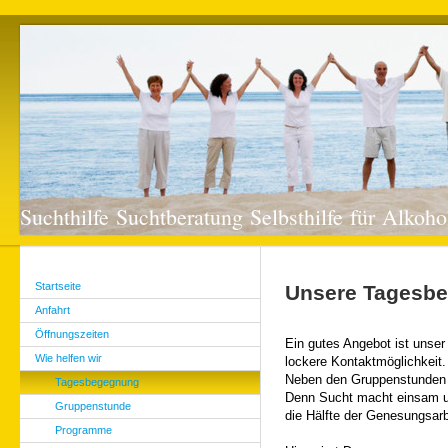
Suchthilfe Suchtberatung Selbsthilfe für Alko
Startseite
Unsere Tagesb
Anfahrt
Öffnungszeiten
Ein gutes Angebot ist unse
Wie helfen wir
lockere Kontaktmöglichkeit.
Neben den Gruppenstunden is
Tagesbegegnung
Denn Sucht macht einsam un
Gruppenstunde
die Hälfte der Genesungsarb
Programme