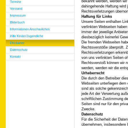
bekannt werden, werden wir
Termine
dahingehende Haftung wird j
Vorstand
Rechtsverletzungen übern
Impressum
Haftung für Links
Unsere Seiten enthalten Link
Bilderbuch
verlinkten Webseiten haben w
Informationen Anschauliches
immer der jeweilige Anbieter
Hilfe Kinder/Jugendliche
diesbezüglich keinerlei Ge
Die fremden Webseiten habe
Disclaimer
Rechtsverstöße überprüft. Z
Datenschutz
Rechtsverletzungen erkennba
Kontakt
von uns verlinkten Seiten o
Rechtsverstoß können wir ni
werden, werden wir die ents
Urheberrecht
Die durch den Betreiber dies
Webseiten unterliegen dem d
sind als solche gekennzeichn
jede Art der Verwertung auß
schriftlichen Zustimmung de
Seiten sind nur für den priv
Zwecke.
Datenschutz
Für die Sicherheit der Date
übernehmen, insbesondere b