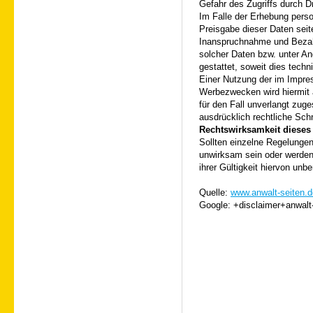
Gefahr des Zugriffs durch Dr
Im Falle der Erhebung perso
Preisgabe dieser Daten seite
Inanspruchnahme und Bezahl
solcher Daten bzw. unter A
gestattet, soweit dies techn
Einer Nutzung der im Impres
Werbezwecken wird hiermit a
für den Fall unverlangt zug
ausdrücklich rechtliche Schri
Rechtswirksamkeit dieses
Sollten einzelne Regelunge
unwirksam sein oder werden,
ihrer Gültigkeit hiervon unbe
Quelle:
www.anwalt-seiten.d
Google: +disclaimer+anwalt