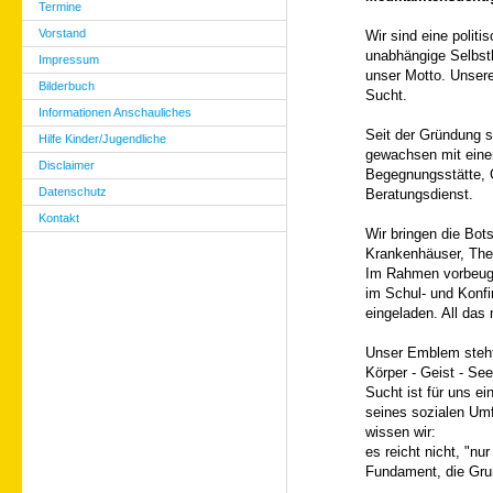
Termine
Vorstand
Wir sind eine politi
unabhängige Selbsth
Impressum
unser
Motto. Unser
Bilderbuch
Sucht.
Informationen Anschauliches
Seit der Gründung si
Hilfe Kinder/Jugendliche
gewachsen mit eine
Disclaimer
Begegnungs
stätte
Datenschutz
Beratungsdienst.
Kontakt
Wir bringen die Bot
Krankenhäuser, The
Im Rahmen vorbeug
im Schul- und Konfi
eingeladen. All das
Unser Emblem steht
Körper - Geist - Se
Sucht ist für uns e
seines sozialen
Umf
wissen wir:
es reicht nicht, "nu
Fundament, die Gru