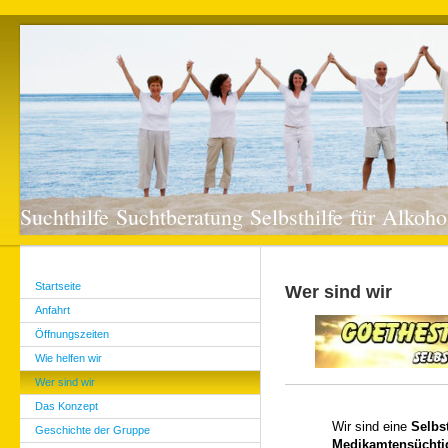
Suchthilfe Suchtberatung Selbsthilfe für Alko
Startseite
Wer sind wir
Anfahrt
Öffnungszeiten
Wie helfen wir
Wer sind wir
Das Konzept
Wir sind eine
Selbst
Geschichte der Gruppe
Medikamtensücht